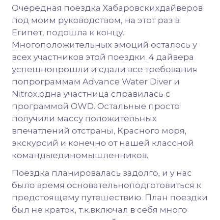
Очередная поездка Хабаровскихдайверов
под моим руководством, на этот раз в
Египет, подошла к концу.
Многоположительных эмоций осталось у
всех участников этой поездки. 4 дайвера
успешнопрошли и сдали все требования
попрограммам Advance Water Diver и
Nitrox,одна участница справилась с
программой OWD. Остальные просто
получили массу положительных
впечатлений отстраны, Красного моря,
экскурсий и конечно от нашей классной
командыединомышленников.
Поездка планировалась задолго, и у нас
было время основательноподготовиться к
предстоящему путешествию. План поездки
был не краток, т.к.включал в себя много