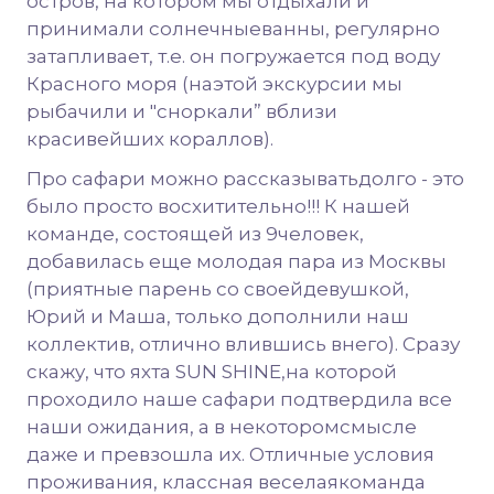
остров, на котором мы отдыхали и
принимали солнечныеванны, регулярно
затапливает, т.е. он погружается под воду
Красного моря (наэтой экскурсии мы
рыбачили и "сноркали” вблизи
красивейших кораллов).
Про сафари можно рассказыватьдолго - это
было просто восхитительно!!! К нашей
команде, состоящей из 9человек,
добавилась еще молодая пара из Москвы
(приятные парень со своейдевушкой,
Юрий и Маша, только дополнили наш
коллектив, отлично влившись внего). Сразу
скажу, что яхта SUN SHINE,на которой
проходило наше сафари подтвердила все
наши ожидания, а в некоторомсмысле
даже и превзошла их. Отличные условия
проживания, классная веселаякоманда