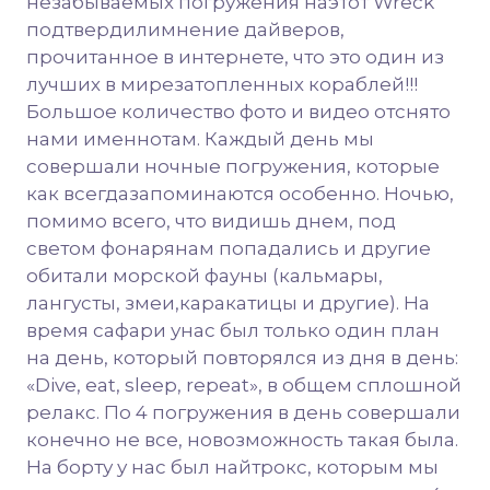
незабываемых погружения наэтот Wreck
подтвердилимнение дайверов,
прочитанное в интернете, что это один из
лучших в мирезатопленных кораблей!!!
Большое количество фото и видео отснято
нами именнотам. Каждый день мы
совершали ночные погружения, которые
как всегдазапоминаются особенно. Ночью,
помимо всего, что видишь днем, под
светом фонарянам попадались и другие
обитали морской фауны (кальмары,
лангусты, змеи,каракатицы и другие). На
время сафари унас был только один план
на день, который повторялся из дня в день:
«Dive, eat, sleep, repeat», в общем сплошной
релакс. По 4 погружения в день совершали
конечно не все, новозможность такая была.
На борту у нас был найтрокс, которым мы