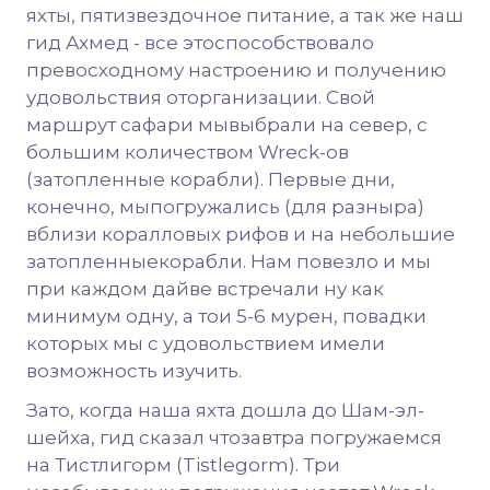
яхты, пятизвездочное питание, а так же наш
гид Ахмед - все этоспособствовало
превосходному настроению и получению
удовольствия оторганизации. Свой
маршрут сафари мывыбрали на север, с
большим количеством Wreck-ов
(затопленные корабли). Первые дни,
конечно, мыпогружались (для разныра)
вблизи коралловых рифов и на небольшие
затопленныекорабли. Нам повезло и мы
при каждом дайве встречали ну как
минимум одну, а тои 5-6 мурен, повадки
которых мы с удовольствием имели
возможность изучить.
Зато, когда наша яхта дошла до Шам-эл-
шейха, гид сказал чтозавтра погружаемся
на Тистлигорм (Tistlegorm). Три