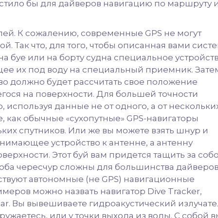
стило бы для дайверов навигацию по маршруту 
елей. К сожалению, современные GPS не могут
й. Так что, для того, чтобы описанная вами сист
на буе или на борту судна специальное устройств
е их под воду на специальный приемник. Зате
о должно будет рассчитать свое положение
гося на поверхности. Для большей точности
 используя данные не от одного, а от нескольки
е, как обычные «сухопутные» GPS-навигаторы
их спутников. Или же вы можете взять шнур и
имающее устройство к антенне, а антенну
верхности. Этот буй вам придется тащить за соб
особа чересчур сложны для большинства дайверов
твуют автономные (не GPS) навигационные
имеров можно назвать навигатор Dive Tracker,
ar. Вы вывешиваете гидроакустический излучате
гружаетесь, или у точки выхода из воды. С собой в