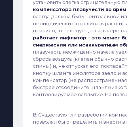
установить слегка отрицательную п
компенсатора плавучести во врем
всегда должна быть нейтральной ил
периодически стравливать расширя
правило, это следует делать через к
работает инфлятор – это может 
снаряжения или неаккуратным об
плавучесть неожиданно начала увел
сброса воздуха (клапан обычно рас
спины) и, не отпуская его, постарай
кнопку шланга инфлятора заело и во
компенсатор (не распространенная,
быстрее отсоедините шланг низкого
контролируемое всплытие. На пове
В: Существуют ли разработки компа
позволял бы определить и внести в