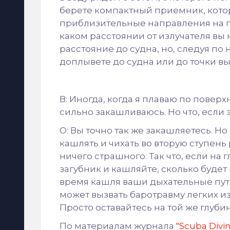
берете компактный приемник, кото
приблизительные направления на гр
каком расстоянии от излучателя вы 
расстояние до судна, но, следуя по 
доплывете до судна или до точки вы
В: Иногда, когда я плаваю по поверх
сильно закашливаюсь. Но что, если
О: Вы точно так же закашляетесь. Н
кашлять и чихать во вторую ступень
ничего страшного. Так что, если на
загубник и кашляйте, сколько будет
время кашля ваши дыхательные пути
может вызвать баротравму легких и
Просто оставайтесь на той же глуби
По материалам журнала
"Scuba Divi