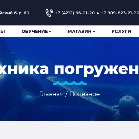
•
йский б-р, 60
+7 (4212) 66-21-20
+7 909-823-21-2
НЫ
ОБУЧЕНИЕ
МАГАЗИН
УСЛУГИ
хника погруже
Главная
/
Полезное