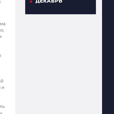
ДЕКАБРЬ
и
ема
о,
м
х
ой
 и
ль
ы