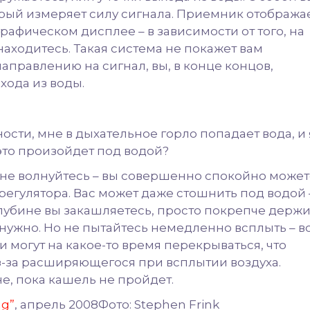
рый измеряет силу сигнала. Приемник отобража
афическом дисплее – в зависимости от того, на
находитесь. Такая система не покажет вам
направлению на сигнал, вы, в конце концов,
хода из воды.
ности, мне в дыхательное горло попадает вода, и 
 это произойдет под водой?
о не волнуйтесь – вы совершенно спокойно може
 регулятора. Вас может даже стошнить под водой 
 глубине вы закашляетесь, просто покрепче держ
 нужно. Но не пытайтесь немедленно всплыть – в
 могут на какое-то время перекрываться, что
з-за расширяющегося при всплытии воздуха.
не, пока кашель не пройдет.
ng”
, апрель 2008Фото: Stephen Frink