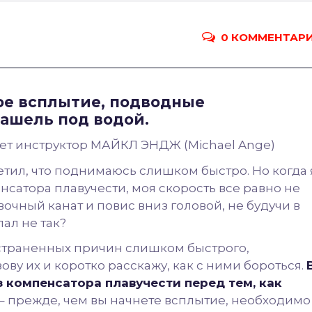
0 КОММЕНТАР
ое всплытие, подводные
ашель под водой.
ает инструктор МАЙКЛ ЭНДЖ (Michael Ange)
етил, что поднимаюсь слишком быстро. Но когда 
нсатора плавучести, моя скорость все равно не
вочный канат и повис вниз головой, не будучи в
лал не так?
остраненных причин слишком быстрого,
ову их и коротко расскажу, как с ними бороться.
з компенсатора плавучести перед тем, как
– прежде, чем вы начнете всплытие, необходимо