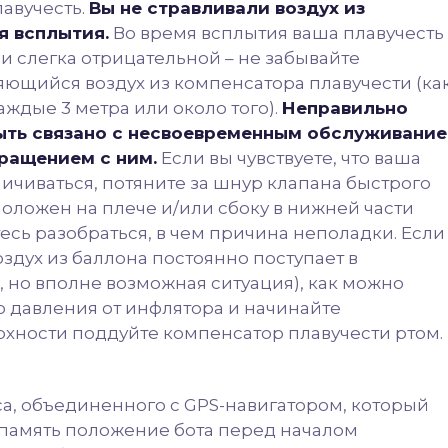
лавучесть.
Вы не стравливали воздух из
я всплытия.
Во время всплытия ваша плавучесть
и слегка отрицательной – не забывайте
ющийся воздух из компенсатора плавучести (ка
аждые 3 метра или около того).
Неправильно
быть связано с несвоевременным обслуживани
ращением с ним.
Если вы чувствуете, что ваша
ичиваться, потяните за шнур клапана быстрого
положен на плече и/или сбоку в нижней части
тесь разобраться, в чем причина неполадки. Если
здух из баллона постоянно поступает в
 но вполне возможная ситуация), как можно
 давления от инфлятора и начинайте
рхности поддуйте компенсатор плавучести ртом.
са, объединенного с GPS-навигатором, который
 память положение бота перед началом