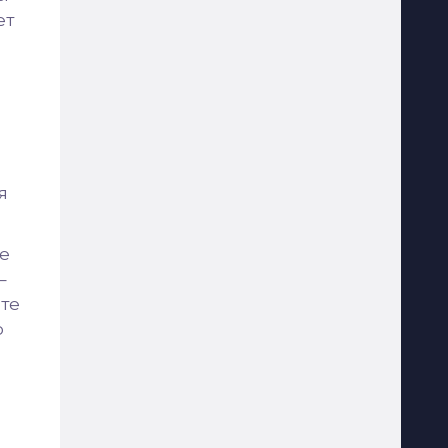
ет
я
те
–
ите
о