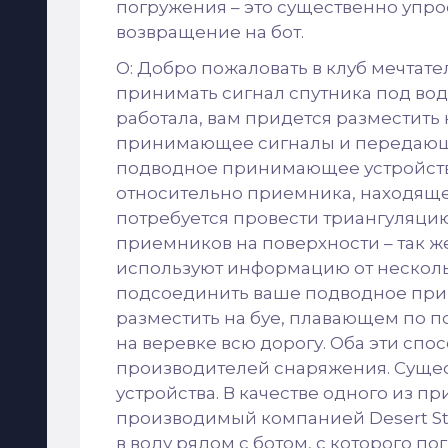
погружения – это существенно упро
возвращение на бот.
О: Добро пожаловать в клуб мечтат
принимать сигнал спутника под водо
работала, вам придется разместить 
принимающее сигналы и передающе
подводное принимающее устройств
относительно приемника, находяще
потребуется провести триангуляцию,
приемников на поверхности – так ж
используют информацию от нескольк
подсоединить ваше подводное прин
разместить на буе, плавающем по по
на веревке всю дорогу. Оба эти сп
производителей снаряжения. Сущес
устройства. В качестве одного из пр
производимый компанией Desert St
в воду рядом с ботом, с которого по