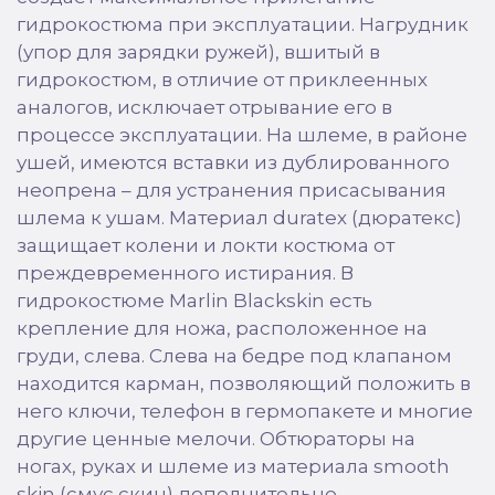
гидрокостюма при эксплуатации. Нагрудник
(упор для зарядки ружей), вшитый в
гидрокостюм, в отличие от приклеенных
аналогов, исключает отрывание его в
процессе эксплуатации. На шлеме, в районе
ушей, имеются вставки из дублированного
неопрена – для устранения присасывания
шлема к ушам. Материал duratex (дюратекс)
защищает колени и локти костюма от
преждевременного истирания. В
гидрокостюме Marlin Blackskin есть
крепление для ножа, расположенное на
груди, слева. Слева на бедре под клапаном
находится карман, позволяющий положить в
него ключи, телефон в гермопакете и многие
другие ценные мелочи. Обтюраторы на
ногах, руках и шлеме из материала smooth
skin (смус скин) дополнительно